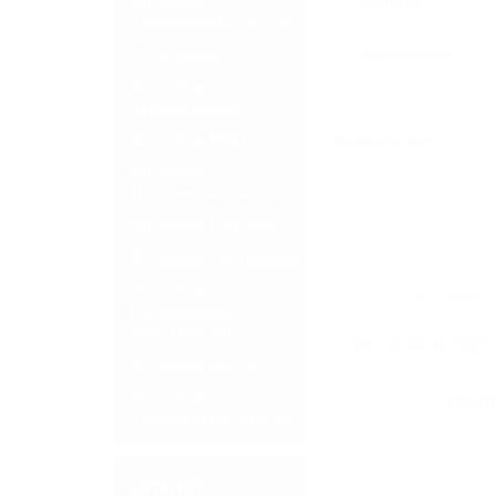
Фотообои
картинка
Дизайнерские листья
вертикальная
3D фотообои
Фотообои
Эксклюзивные
Фотообои Fluid art
Выберите цвет:
Фотообои
Тропические листья
Фотообои Little kids
Фотообои Абстракция
Фотообои
Расширяющие
пространство
Фотообои Карт
Фотообои Цветы
Фотообои
УЗНАТ
Дизайнерские фрески
КАТАЛОГ