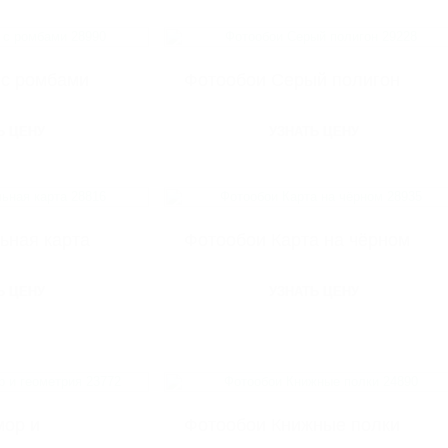
 с ромбами
Фотообои Серый полигон
Ь ЦЕНУ
УЗНАТЬ ЦЕНУ
ьная карта
Фотообои Карта на чёрном
Ь ЦЕНУ
УЗНАТЬ ЦЕНУ
ор и
Фотообои Книжные полки