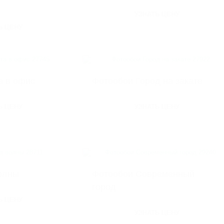
УЗНАТЬ ЦЕНУ
Ь ЦЕНУ
а в офис
Фотообои Город на закате
Ь ЦЕНУ
УЗНАТЬ ЦЕНУ
олны
Фотообои Современный
город
Ь ЦЕНУ
УЗНАТЬ ЦЕНУ