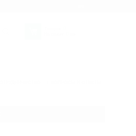
RU
UKR
0
Товаров:
0
На сумму:
грн
ОТРУДНИЧЕСТВО
ВОПРОСЫ И ОТВЕТЫ
С