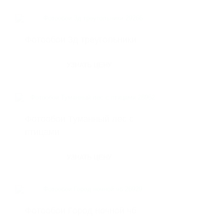
Фотообои 3д треугольники
УЗНАТЬ ЦЕНУ
Фотообои Туманный лес с
птицами
УЗНАТЬ ЦЕНУ
Фотообои Город ночной чб