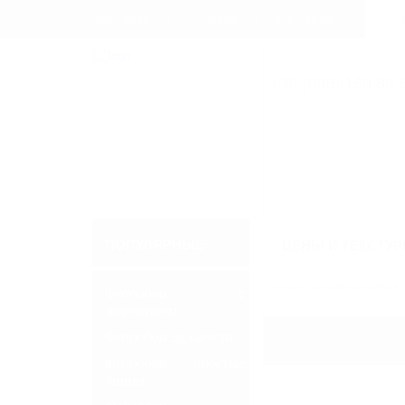
Доставка
Отзывы
Контакты
О
+38 (098) 160 88 
ПОПУЛЯРНЫЕ
ЦЕНЫ И ТЕКСТУ
Интернет-магазин фотообоев
Фотообои с
золочением
Фотообои 3д панели
Фотообои простые
линии