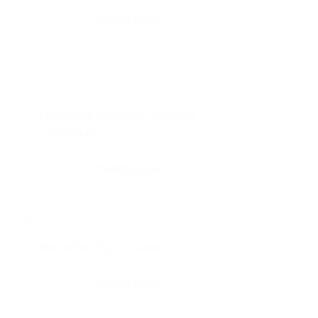
УЗНАТЬ ЦЕНУ
Фотообои Шестиугольники
с зеленью
УЗНАТЬ ЦЕНУ
Фотообои 3д потолок
УЗНАТЬ ЦЕНУ