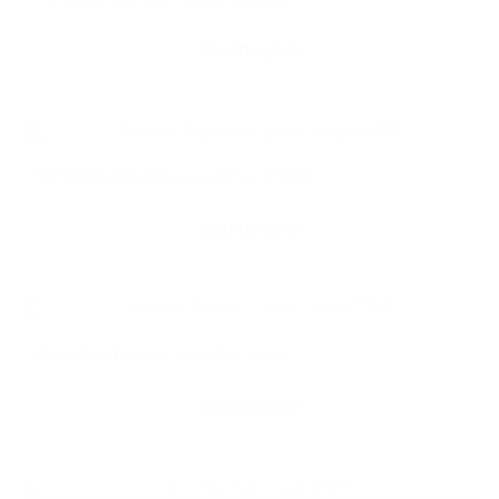
УЗНАТЬ ЦЕНУ
Фотообои Ступеньки, цветы, остров
УЗНАТЬ ЦЕНУ
Фотообои Балкон, клумбы, город
УЗНАТЬ ЦЕНУ