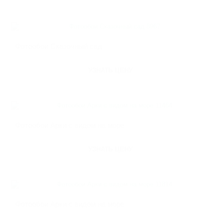
Фотообои Сказочный сад
УЗНАТЬ ЦЕНУ
Фотообои Арки с видом на море
УЗНАТЬ ЦЕНУ
Фотообои Арки с видом на море