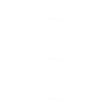
Фотообои Виноградник
УЗНАТЬ ЦЕНУ
Фотообои Арка с узорами
УЗНАТЬ ЦЕНУ
Фотообои Колона в саду
УЗНАТЬ ЦЕНУ