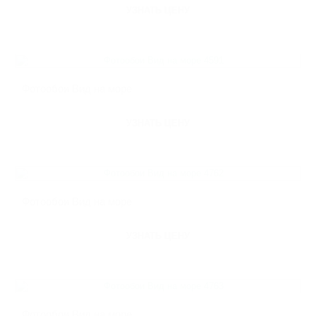
УЗНАТЬ ЦЕНУ
Фотообои Вид на море
УЗНАТЬ ЦЕНУ
Фотообои Вид на море
УЗНАТЬ ЦЕНУ
Фотообои Вид на море