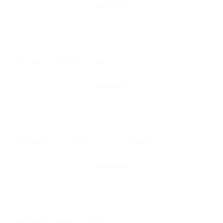
УЗНАТЬ ЦЕНУ
Фотообои Деревья и забор
УЗНАТЬ ЦЕНУ
Фотообои Сказочные жители на дереве
УЗНАТЬ ЦЕНУ
Фотообои Девочка в сказке