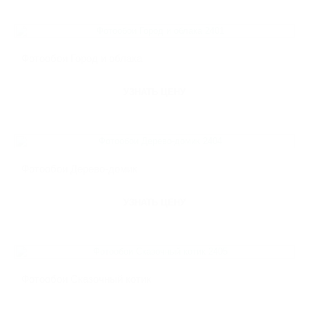
Фотообои Город и облака
УЗНАТЬ ЦЕНУ
Фотообои Дерево-домик
УЗНАТЬ ЦЕНУ
Фотообои Сказочный котик