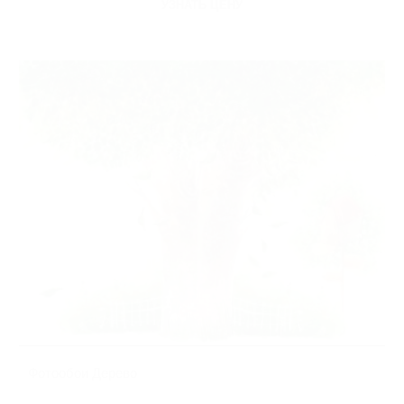
УЗНАТЬ ЦЕНУ
Фотообои Дерево