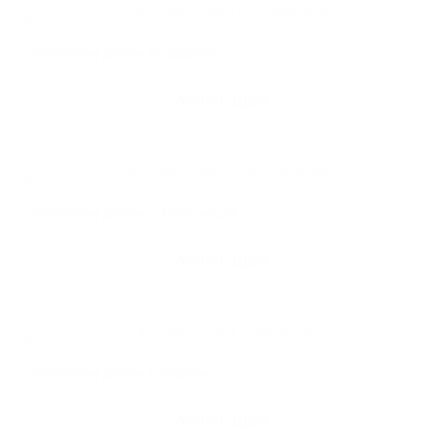
Фотообои Домик на дереве
УЗНАТЬ ЦЕНУ
Фотообои Домик с мельницей
УЗНАТЬ ЦЕНУ
Фотообои Домик и березы
УЗНАТЬ ЦЕНУ