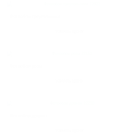
Фотообои треугольники
УЗНАТЬ ЦЕНУ
Фотообои розы
УЗНАТЬ ЦЕНУ
Фотообои дракон
УЗНАТЬ ЦЕНУ