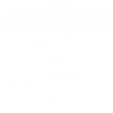
ФИЛЬТРОВАТЬ
ФОТООБОИ ФОТООБОИ РАЗНЫЕ
Фотообои корабли в детскую
УЗНАТЬ ЦЕНУ
Фотообои дельфины
УЗНАТЬ ЦЕНУ