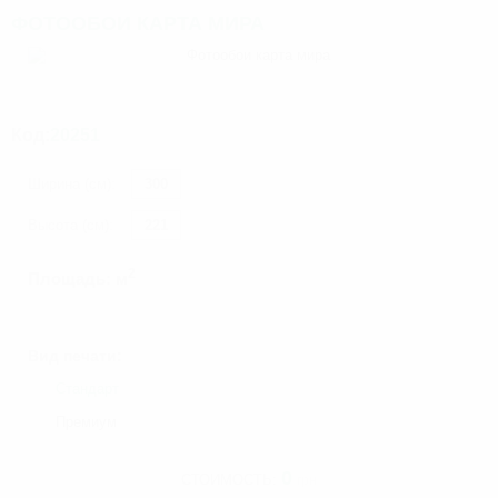
ФОТООБОИ КАРТА МИРА
Код:
20251
Ширина (см):
Высота (см):
2
Площадь:
м
Вид печати:
Стандарт
Премиум
0
СТОИМОСТЬ:
грн